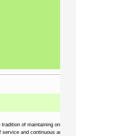
radition of maintaining one's health and good quality of life
service and continuous ambition for innovation. The leading g