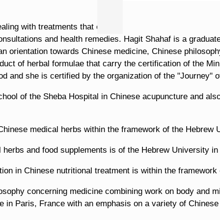
ealing with treatments that combine Chinese medicine, medic
consultations and health remedies. Hagit Shahaf is a graduat
 an orientation towards Chinese medicine, Chinese philosop
uct of herbal formulae that carry the certification of the Mi
 and she is certified by the organization of the "Journey" 
chool of the Sheba Hospital in Chinese acupuncture and also 
n Chinese medical herbs within the framework of the Hebrew U
l herbs and food supplements is of the Hebrew University in
ation in Chinese nutritional treatment is within the framewor
ilosophy concerning medicine combining work on body and mi
e in Paris, France with an emphasis on a variety of Chinese