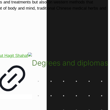
ods and treatments but also on western methods that
ent of body and mind, traditional Chinese medical herbs and
Degrees
and
diplomas