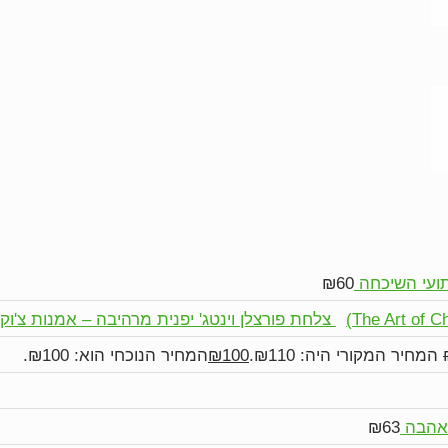
תועי השיכחה
60
₪
צלחת פורצלן וינטג' יפנית מרהיבה – אמנות צ'וקין ( Art of Chokin
המחיר המקורי היה: ₪110.
100
₪
המחיר הנוכחי הוא: ₪100.
לאהבה
63
₪