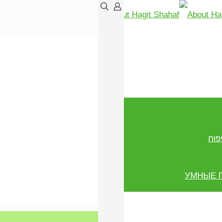
פוח
УМНЫЕ 