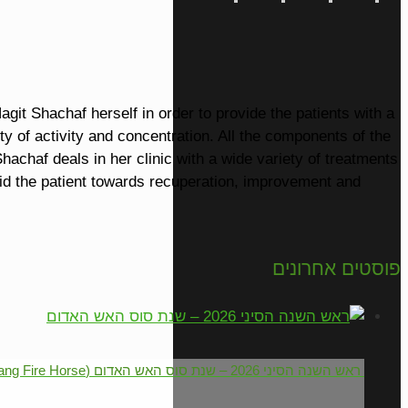
it Shachaf herself in order to provide the patients with a
ty of activity and concentration. All the components of the
Shachaf deals in her clinic with a wide variety of treatments
aid the patient towards recuperation, improvement and
פוסטים אחרונים
ראש השנה הסיני 2026 – שנת סוס האש האדום (Yang Fire Horse)