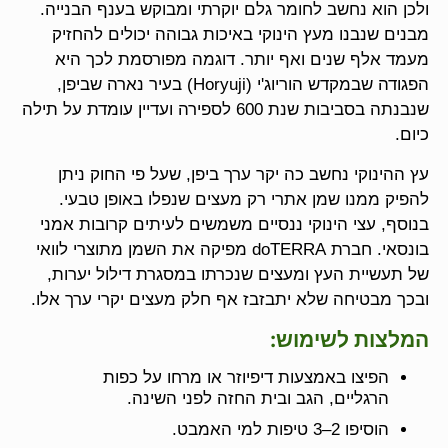
ולכן הוא נחשב לחומר גלם יוקרתי ומבוקש בענף הבנייה.
מבנים שנבנו מעץ הינוקי באיכות גבוהה יכולים להחזיק
מעמד אלף שנים ואף יותר. דוגמה מפורסמת לכך היא
הפגודה שבמקדש הוריוג'י (Horyuji) בעיר נארה שביפן,
שנבנתה בסביבות שנת 600 לספירה ועדיין עומדת על תילה
כיום.
עץ ההינוקי נחשב כה יקר ערך ביפן, שעל פי החוק ניתן
להפיק ממנו שמן אתרי רק מעצים שנפלו באופן טבעי.
בנוסף, עצי הינוקי ננסיים משמשים לעיתים קרובות אמני
בונסאי. חברת doTERRA מפיקה את השמן מתוצרי לוואי
של תעשיית העץ ומעצים שנכרתו במסגרת דילול יערות,
ובכך מבטיחה שלא יתבזבז אף חלק מעצים יקרי ערך אלו.
המלצות לשימוש
:
הפיצו באמצעות דיפיוזר או מרחו על כפות
הרגליים, הגב ובית החזה לפני השינה.
הוסיפו 2–3 טיפות למי האמבט.