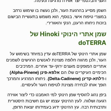
העצי והבלסמי יוצר אווירה מרגיעה ונעימה.
השמן מסייע בהרגעת העור, ולכן נעשה בו שימוש נרחב
במוצרי טיפוח אישי. בנוסף, הוא משמש בתעשיית הבישום
בזכות ניחוחו הרענן, הנקי והאוורירי.
שמן אתרי הינוקי
Hinoki
של
doTERRA
שמן אתרי הינוקי של doTERRA עדין במיוחד בשימוש על
העור, ולכן מהווה חלופה מצוינת לאנשים הרגישים לשמנים
אתריים המופקים מעצים ירוקי-עד אחרים. המרכיבים
הכימיים העיקריים שלו הם
אלפא-פינן
(Alpha-Pinene)
ו-
דלתא-קדינן
(Delta-Cadinene)
. ניחוחו המרגיע והמרכך
הופך אותו לבחירה מצוינת לטיפוח העור ולעיסויים.
ביפן נהוג להוסיף שמן הינוקי למי האמבט כדי ליצור אווירה
רגועה ושלווה. לעץ ההינוקי עצמו יש גם חשיבות היסטורית
ותרבותית רבה. עץ ההינוקי ידוע בעמידותו יוצאת הדופן,