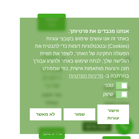
הוספה
לסל
אנחנו מכבדים את פרטיותך.
באתר זה אנו עושים שימוש בקובצי עוגיות
(Cookies) ובטכנולוגיות דומות כדי להבטיח את
הפעולה התקינה של האתר, לשפר את חוויית
הגלישה שלך, לנתח שימוש באתר ולהציג עבורך
במבצע
בי רז
שמן זרעי
תוכן והצעות מותאמות אישית, כפי שמפורט
בהרחבה ב-
מדיניות הפרטיות
רימונים
דורג
אורגני
טכני
4.33
טכני
שליטה חכמה
מתוך 5
שיווק
שיווק
נוגד חמצון
בתיאבון
עוצמתי
ובקרת משקל
אישור
₪
70
₪
200
שמור
לא מאשר
עוגיות
₪
140
ייעוץ אישי
מידע נוסף