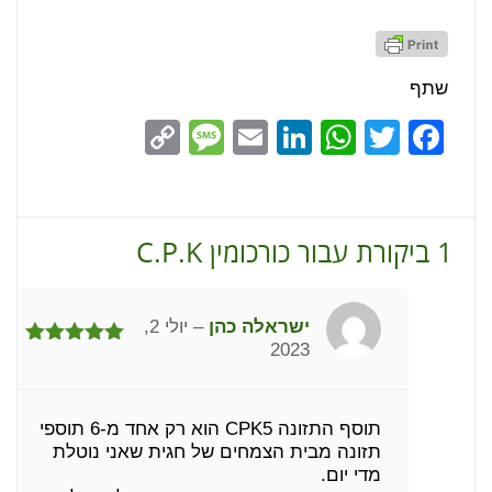
שתף
Message
Copy
LinkedIn
Email
WhatsApp
Facebook
Twitter
Link
1 ביקורת עבור
כורכומין C.P.K
ישראלה כהן
–
יולי 2,
2023
דורג
5
מתוך
5
תוסף התזונה CPK5 הוא רק אחד מ-6 תוספי
תזונה מבית הצמחים של חגית שאני נוטלת
מדי יום.