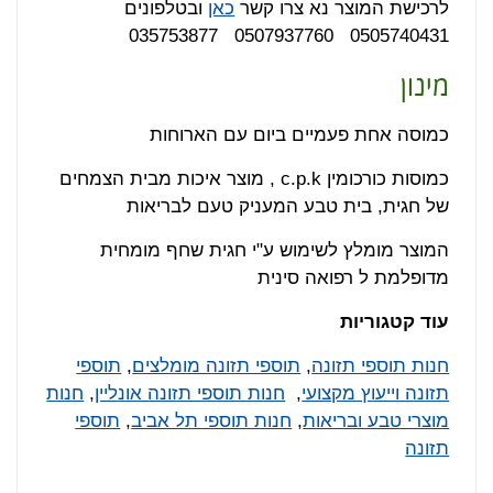
לרכישת המוצר נא צרו קשר
כאן
ובטלפונים
0505740431 0507937760 035753877
מינון
כמוסה אחת פעמיים ביום עם הארוחות
כמוסות כורכומין c.p.k , מוצר איכות מבית הצמחים
של חגית, בית טבע המעניק טעם לבריאות
המוצר מומלץ לשימוש ע"י חגית שחף מומחית
מדופלמת ל רפואה סינית
עוד קטגוריות
חנות תוספי תזונה
,
תוספי תזונה מומלצים
,
תוספי
תזונה וייעוץ מקצועי
,
חנות תוספי תזונה אונליין
,
חנות
מוצרי טבע ובריאות
,
חנות תוספי תל אביב
,
תוספי
תזונה