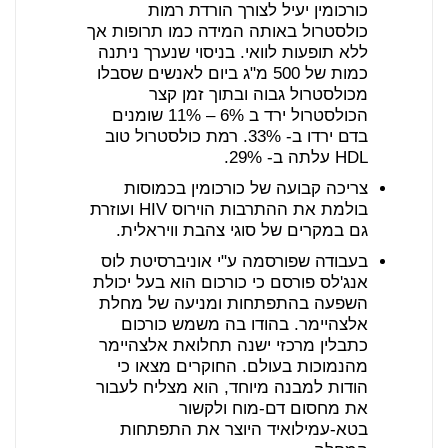
כורכומין יעיל לצורך הורדת רמות
כולסטרול באותה המידה כמו תרופות אך
ללא תופעות לוואי. בניסוי שנערך ניתנה
כמות של 500 מ"ג ביום לאנשים שסבלו
מכולסטרול גבוה ובתוך זמן קצר
הכולסטרול ירד ב 6% – 11% שומנים
בדם ירדו ב- 33%. רמת כולסטרול טוב
HDL עלתה ב- 29%.
צריכה קבועה של כורכומין בכמוסות
בולמת את ההתרבות הוירוס HIV ועוזרת
גם במקרים של סוגי צהבת וויראלית.
בעבודה שפורסמה ע"י אוניברסיטת לוס
אנג'לס פורסם כי כורכום הוא בעל יכולת
השפעה בהתפתחות ומניעה של מחלת
אלצהיימר. בהודו בה משמש כורכום
כתבלין מרכזי ישנה תחלואת אלצהיימר
מהנמוכות בעולם. החוקרים מצאו כי
הודות למבנה מיוחד, הוא מצליח לעבור
את מחסום דם-מוח ולקשור
בטא-עמילואיד היוצר את התפתחות