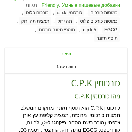
Умные пищевые добавки
,
Friendly
תגיות
,
,
,
כמוסות כורכום
כורכומין c.p.k
כורכום פלוס
,
,
,
כמוסות כורכום פלוס
תה ירוק
תמצית תה ירוק
,
,
,
EGCG
c.p.k.5
תוספי תזונה כורכום
תוסף תזונה
תיאור
חוות דעת
1
כורכומין C.P.K
מהו כורכומין C.P.K
כורכומין C.P.K הוא תוסף תזונה מתקדם המשלב
תמצית כורכומין מרוכזת, תמצית קליפת עץ אורן
צרפתי (מוכר בשם מסחרי פיקנוגנול®), לבונה,
קורדיספס, EGCG מתה ירוק, קוורצטין, ויטמין D3,