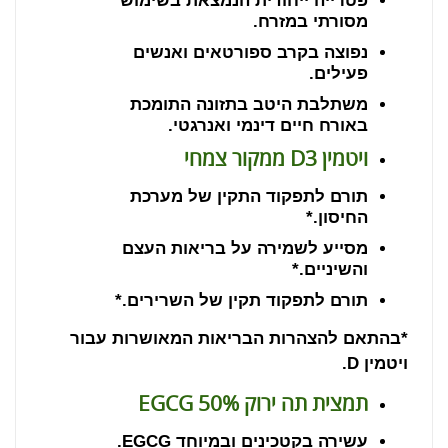
פטרייה ייחודית הנמצאת בשימוש
מסורתי במזרח.
נפוצה בקרב ספורטאים ואנשים
פעילים.
משתלבת היטב בתזונה התומכת
באורח חיים דינמי ואנרגטי.
ויטמין
D3
ממקור צמחי
תורם לתפקוד התקין של מערכת
החיסון.*
מסייע לשמירה על בריאות העצם
והשיניים.*
תורם לתפקוד תקין של השרירים.*
*בהתאם להצהרות הבריאות המאושרות עבור
ויטמין
D
.
תמצית תה ירוק
EGCG 50%
עשירה בקטכינים ובמיוחד
EGCG
.