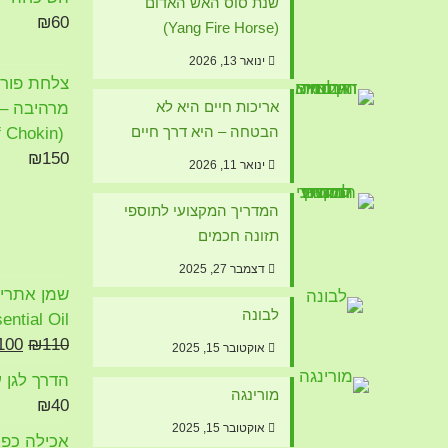
שנת סוס האש האדום
₪
60
(Yang Fire Horse)
ינואר 13, 2026
צלחת פורצל
אריכות חיים היא לא
מרהיבה – א
הבטחה – היא דרך חיים
(The Art of Chokin)
₪
150
ינואר 11, 2026
המדריך המקצועי לתוספי
תזונה חכמים
דצמבר 27, 2025
לבונה
ential Oil
המח
100
₪
110
אוקטובר 15, 2025
המק
הדרך לגן ע
היה:
מורינגה
₪
40
10.
אוקטובר 15, 2025
אכילה כפיי