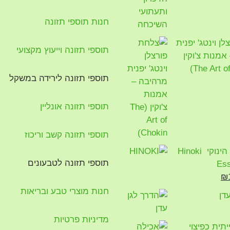
חנות תוספי תזונה
ן וינטג' יפנית
תוספי תזונה וייעוץ מקצועי
מנות צ'וקין
תוספי תזונה לירידה במשקל
תוספי תזונה אונליין
תוספי תזונה קשב וריכוז
שמן אתרי הינוקי Hinoki
תוספי תזונה לטבעונים
Ess
יר
המחיר
₪
ורי
הנוכחי
חנות מוצרי טבע ובריאות
דן
הוא:
₪100.
₪1
מדיניות פרטיות
תית כפיצוי