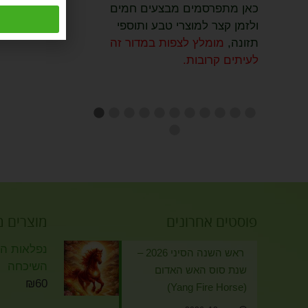
כאן מתפרסמים מבצעים חמים
ולזמן קצר למוצרי טבע ותוספי
תזונה,
מומלץ לצפות במדור זה
לעיתים קרובות.
פוסטים אחרונים
מוצרים 
נפלאות הזי
ראש השנה הסיני 2026 –
השיכחה
שנת סוס האש האדום
₪
60
(Yang Fire Horse)