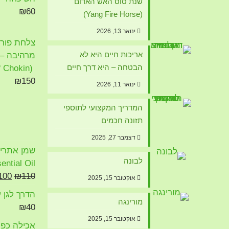
שנת סוס האש האדום
₪
60
(Yang Fire Horse)
ינואר 13, 2026
צלחת פורצל
אריכות חיים היא לא
מרהיבה – א
הבטחה – היא דרך חיים
(The Art of Chokin)
₪
150
ינואר 11, 2026
המדריך המקצועי לתוספי
תזונה חכמים
דצמבר 27, 2025
לבונה
ential Oil
המח
100
₪
110
אוקטובר 15, 2025
המק
הדרך לגן ע
היה:
מורינגה
₪
40
10.
אוקטובר 15, 2025
אכילה כפיי