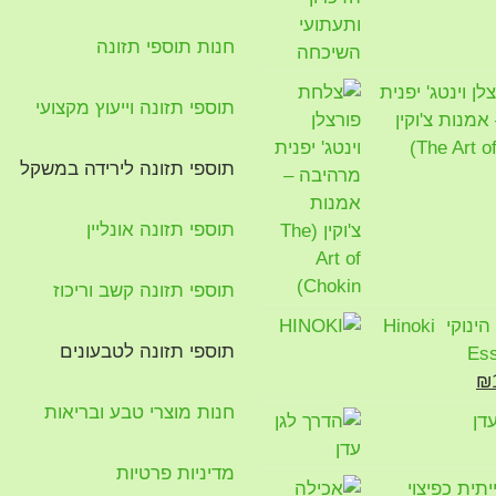
חנות תוספי תזונה
ן וינטג' יפנית
תוספי תזונה וייעוץ מקצועי
מנות צ'וקין
תוספי תזונה לירידה במשקל
תוספי תזונה אונליין
תוספי תזונה קשב וריכוז
שמן אתרי הינוקי Hinoki
תוספי תזונה לטבעונים
Ess
יר
המחיר
₪
ורי
הנוכחי
חנות מוצרי טבע ובריאות
דן
הוא:
₪100.
₪1
מדיניות פרטיות
תית כפיצוי