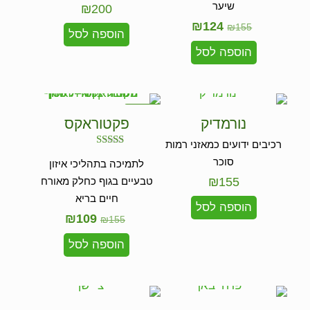
שיער
₪
200
₪
124
₪
155
הוספה לסל
הוספה לסל
במבצע
נורמדיק
פקטוראקס
רכיבים ידועים כמאזני רמות
דורג
סוכר
לתמיכה בתהליכי איזון
5.00
מתוך 5
155
₪
טבעיים בגוף כחלק מאורח
חיים בריא
הוספה לסל
₪
109
₪
155
הוספה לסל