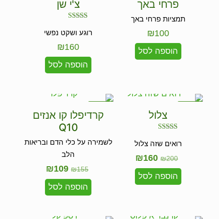
פרחי באך
צ'י שן
תמציות פרחי באך
דורג
100
₪
רוגע ושקט נפשי
4.75
מתוך 5
₪
160
הוספה לסל
הוספה לסל
במבצע
במבצע
צלול
קרדיפלו קו אנזים
Q10
דורג
לשמירה על כלי הדם ובריאות
רואים שזה צלול
5.00
מתוך 5
הלב
₪
160
₪
200
₪
109
₪
155
הוספה לסל
הוספה לסל