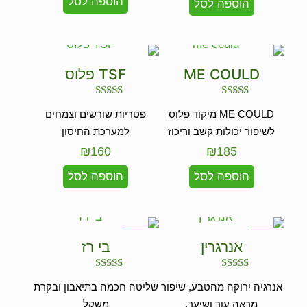
הוספה לסל
הוספה לסל
ME COULD
TSF פלוס
דורג
דורג
ME COULD מיקוד פלוס
פטריות שורשים וצמחים
5.00
5.00
מתוך 5
מתוך 5
לשיפור יכולות קשב וריכוז
למערכת החיסון
₪
160
₪
185
הוספה לסל
הוספה לסל
במבצע
במבצע
אנרגרין
בי רז
דורג
דורג
אנרגיה ירוקה מהטבע, שיפור
שליטה חכמה בתיאבון ובקרת
4.33
5.00
מתוך 5
מתוך 5
מראה עור ושיער.
משקל