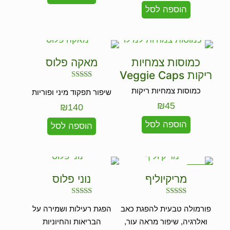
הוספה לסל
כמוסות צמחיות
מאקה פלוס
ריקות Veggie Caps
דורג
כמוסות צמחיות ריקות
שיפור תפקוד מיני ופוריות
5.00
מתוך 5
₪
45
₪
140
הוספה לסל
הוספה לסל
במבצע
מריקיוליף
נוני פלוס
דורג
דורג
פורמולה טבעית להפגת כאב
הפגת רעילות ושמירה על
4.75
4.50
מתוך 5
מתוך 5
ואלרגיה, שיפור מראה עור,
הבריאות והחיוניות