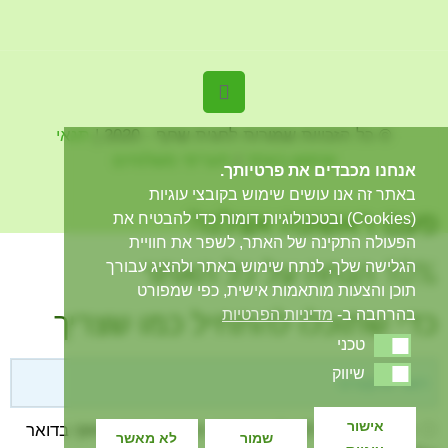
© כל הזכויות שמורות לחגית שחף - 2020 |
תנאי
שימוש באתר
|
תעריפי משלוחים
אנחנו מכבדים את פרטיותך.
ייעוץ אישי
באתר זה אנו עושים שימוש בקובצי עוגיות
פעם ראשונה אצלנו?
(Cookies) ובטכנולוגיות דומות כדי להבטיח את
הפעולה התקינה של האתר, לשפר את חוויית
10% הנחה על כל האתר
הגלישה שלך, לנתח שימוש באתר ולהציג עבורך
תוכן והצעות מותאמות אישית, כפי שמפורט
כדי שתוכלו להתחיל כמו שצריך
בהרחבה ב-
מדיניות הפרטיות
טכני
טכני
שיווק
שיווק
אישור
אני מסכימ/ה לקבל את פרטי המבצע ותוכן שיווקי בדואר
שמור
לא מאשר