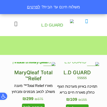
משלוח חינם עד הבית?
משלוח חינם עד הבית?
לפרטים
לפרטים
במבצע
במבצע
MaryQleaf Total
L.D GUARD
Relief™
דורג
מארז Total Relief™ מענה
תמיכה באיזון מערכות הגוף
4.33
מתוך 5
משולב לכאב מבפנים ומבחוץ
כחלק מאורח חיים בריא
פתח
₪
299
₪
375
₪
109
₪
155