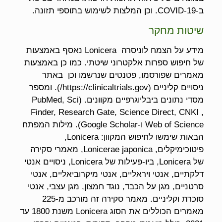
ב-COVID-19. וכן המלצות לשימוש בתוספי תזונה.
שיטות מחקר
מידע על הצמח לוניסרה Lonicera נאסף באמצעות
של חיפוש ספרות אלקטרוני שיטתי. כמו כן באמצעות
מאמרים שפורסמו, פטנטים שנרשמו וכן באתר
ניסויים קליניים (https://clinicaltrials.gov/). ומספר
מסדי נתונים ביבליוגרפיים מקוונים. (PubMed, Sci
Finder, Research Gate, Science Direct, CNKI ,
Web of Science ו-Google Scholar). מילות המפתח
הבאות שימשו לחיפוש המקוון: Lonicera,
פיטוכימיקלים, Lonicerae japonica, מאמרי סקירה
של Lonicera, ביו-פעילות של Lonicera, ניסויים אנטי
דלקתיים, אנטי ויראליים, אנטי מיקרוביאליים, אנטי
סרטניים, מגן על הכבד, נוגד חמצון, מגן עצבי, אנטי
סוכרת וקליניים. מאמר סקירה זה מורכב מ-225
מאמרים הכוללים את הסוג Lonicera משנת 1800 עד