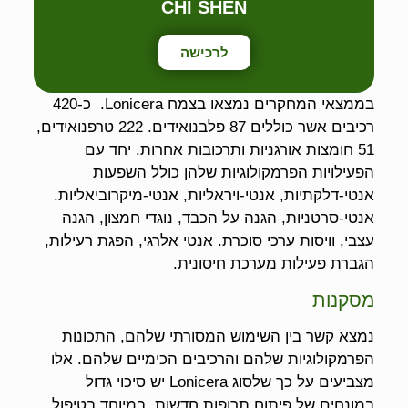
CHI SHEN
לרכישה
בממצאי המחקרים נמצאו בצמח Lonicera. כ-420
רכיבים אשר כוללים 87 פלבנואידים. 222 טרפנואידים,
51 חומצות אורגניות ותרכובות אחרות. יחד עם
הפעילויות הפרמקולוגיות שלהן כולל השפעות
אנטי-דלקתיות, אנטי-ויראליות, אנטי-מיקרוביאליות.
אנטי-סרטניות, הגנה על הכבד, נוגדי חמצון, הגנה
עצבי, וויסות ערכי סוכרת. אנטי אלרגי, הפגת רעילות,
הגברת פעילות מערכת חיסונית.
מסקנות
נמצא קשר בין השימוש המסורתי שלהם, התכונות
הפרמקולוגיות שלהם והרכיבים הכימיים שלהם. אלו
מצביעים על כך שלסוג Lonicera יש סיכוי גדול
במונחים של פיתוח תרופות חדשות. במיוחד בטיפול