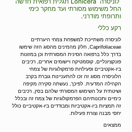
לוניסרה Lonicera תגלית רפואית חדשה
החל משימוש מסורתי ועד מחקר כימי
ותרופתי מודרני.
רקע כללי
לוניסרה משתייכת למשפחת צמחי היערתיים
Caprifoliaceae, חלק מהמינים מהסוג הזה שימשו
בדרך כלל ברפואה הסינית המסורתית וכן במזונות
פונקציונליים, קוסמטיקה ויישומים אחרים, רכיבים
ביו-אקטיביים ופעילויות פרמקולוגיות של צמחי
הלוניסרה מסוג זה זכו להתעניינות גוברת בקרב
הקהילה המדעית. לפיכך, נעשתה סקירה מקיפה
ושיטתית על השימוש המסורתי שלהם בסין, רכיבים
כימיים ותכונותיהם הפרמקולוגיות של צמח זה ובכלל
זה תמציות ביו-אקטיביות ומבודדים ביו-אקטיביים כולל
יחסי מבנה וצורת פעילות.
ממצאים