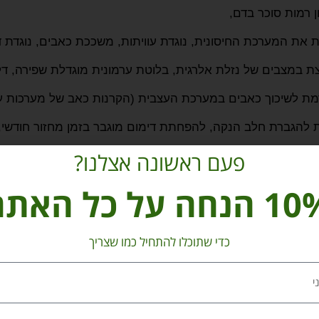
ן רמות סוכר בדם,
את המערכת החיסונית, נוגדת עוויתות, משככת כאבים, נוגדת דל
 במצבים של נזלת אלרגית, בלוטת ערמונית מוגדלת שפירה, דלק
ת לשיכוך כאבים במערכת העצבית (הקרנות כאב של מערכות עצב
 להגברת חלב הנקה, להפחתת דימום מוגבר בזמן מחזור חודשי,
פעם ראשונה אצלנו?
סרפד עוזרת להפריש דרך מערכת הכליות והשתן עודפים של חומצה אורא
הנחה על כל האתר
נערכו על ההשפעות והתועלות הבריאותיות המצויות בעלי הסרפ
כדי שתוכלו להתחיל כמו שצריך
 כי עלי הסרפד מחזקים את המערכת החיסונית באמצעות שרשרת
שחרור של חומרים שהם מתווכי דלקת בגוף.
כי חומרים המצויים בעלי
הסירפד
מועילים ומשפרים באופן משמע