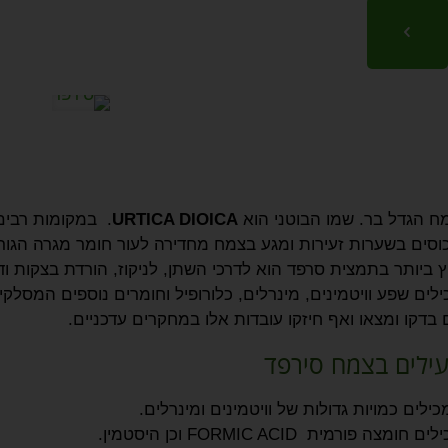
מח הגדל בר. שמו הבוטני הוא
URTICA DIOICA
. במקומות רבים
סים בשערות זעירות ומגע בצמח מחדירה לעור חומר מגרה הגור
 ביותר בתמצית סרפד הוא לדרכי השתן, לניקוז, הורדת בצקות וד
לים שפע וויטמינים, מינרלים, כלורופיל וחומרים נוספים המסלקי
בדקו ומצאו ואף חיזקו עובדות אלו במחקרים עדכניים.
עילים בצמח סירפד
ילים כמויות גדולות של וויטמינים ומינרלים.
ה פורמית FORMIC ACID וכן היסטמין.