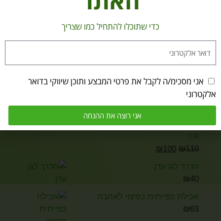
האתר
צלחת פורצלן וינטג' יפנית מרהיבה –
כדי שתוכלו להתחיל כמו שצריך
אמנות צ'וקין (The Art of Chokin)
₪
150
אני מסכימ/ה לקבל את פרטי המבצע ותוכן שיווקי בדואר
אלקטרוני
אני רוצה את ההנחה
שמן אתרי הינוקי Hinoki Essential
Oil
₪
100
₪
110
הדרך לגן עדן
₪
40
אכילה כפייתית כפיצוי לאהבה
₪
63