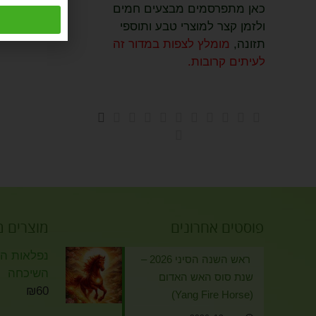
כאן מתפרסמים מבצעים חמים
ולזמן קצר למוצרי טבע ותוספי
תזונה,
מומלץ לצפות במדור זה
לעיתים קרובות.
פוסטים אחרונים
מוצרים 
נפלאות הזי
ראש השנה הסיני 2026 –
השיכחה
שנת סוס האש האדום
₪
60
(Yang Fire Horse)