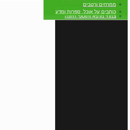
ייעוץ תזונתי ותזונה טיפולית
ממרחים ורטבים
טיפול אוזניים בעזרת נרות הופי
✕
כותבים על אוכל, ספרות ומדע
צמחי מרפא ותוספי תזונה