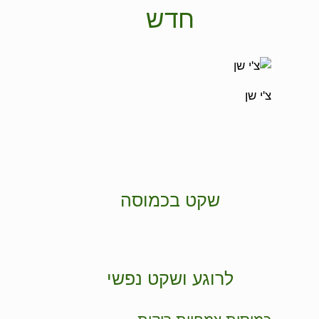
חדש
צ'י שן
שקט בכמוסה
לרוגע ושקט נפשי