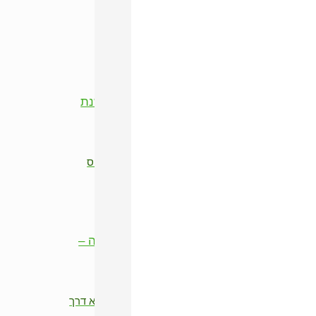
פוסטים אחרונים
קדמת
ראש השנה הסיני 2026 – שנת סוס
האש האדום (Yang Fire Horse)
ינואר 13, 2026
אריכות חיים היא לא הבטחה – היא דרך