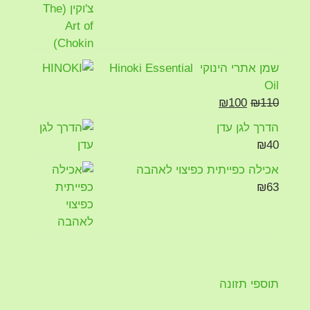
SkinRelief קרם טיפולי חדשני לעור.
נסו כאן
שמן אתרי הינוקי Hinoki Essential
Oil
₪
100
₪
110
הדרך לגן עדן
SkeenRelief
₪
40
אכילה כפייתית כפיצוי לאהבה
מכירת חמץ שנת 2026 תשפו
₪
63
תוספי תזונה