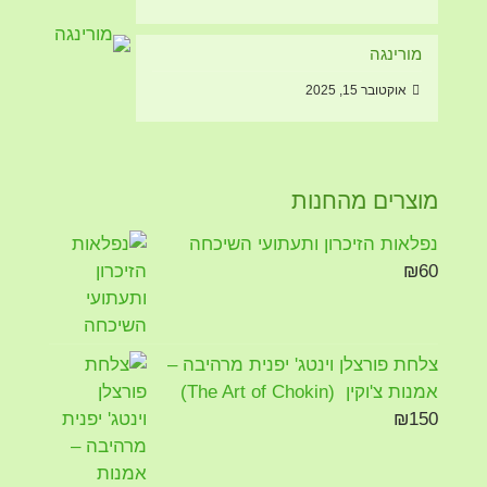
מורינגה
רספיקל
הינו תוסף תזונה מבוסס צמחים בלבד המכיל
19 מרכיבים שונים אשר כולם מוכרים
אוקטובר 15, 2025
בתורת צמחים כמועילים לדרכי הנשימה. זהו המוצר
המורכב והיעיל ביותר מסוגו
למוצר זה אישור לטבעונים VEGAN FIENDLY
VEGAN FRIENDLY
מוצרים מהחנות
נפלאות הזיכרון ותעתועי השיכחה
חגית שחף ובית הצמחים של חגית נמנעים מתזונה
₪
60
מהחי מזה שנים רבות וכך גם ממליצים ללקוחות
ולמטופלים.
הושלם תהליך הסבת כל תוספי התזונה לעמידה בתקן
צלחת פורצלן וינטג' יפנית מרהיבה –
זה הידידותי לטבעונים ולנמנעים מתזונה מהחי.
אמנות צ'וקין (The Art of Chokin)
זאת בנוסף על עמידה בכל תקני האיכות, הבטיחות
₪
150
וכשרות.
חדש