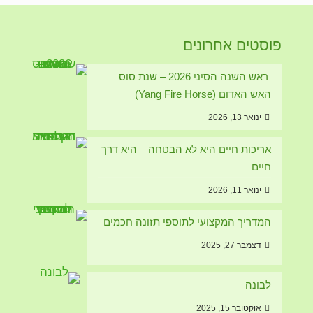
תוסף התזונה הטוב מסוגו חזר למלאי במהדורה חדשה
פוסטים אחרונים
ומשופרת
ראש השנה הסיני 2026 – שנת סוס
האש האדום (Yang Fire Horse)
me could
ינואר 13, 2026
בריאות דיגיטלית
אריכות חיים היא לא הבטחה – היא דרך
חיים
זקוקים למידע, ייעוץ והכוונה מקצועית בנושאי בריאות
טבעית.
ינואר 11, 2026
ייעוץ מקצועי אונליין מבלי לצאת מהבית. אנו עושים
שימוש בטכנולוגיות בריאות דיגיטליות המשתמשות
המדריך המקצועי לתוספי תזונה חכמים
בפלטפורמות מחשוב וסלולר לסוגיהן
דצמבר 27, 2025
לקביעת מועד לייעוץ: 0505740431, 0507937760,
לבונה
035753877
תוסף תזונה חדש על המדף
אוקטובר 15, 2025