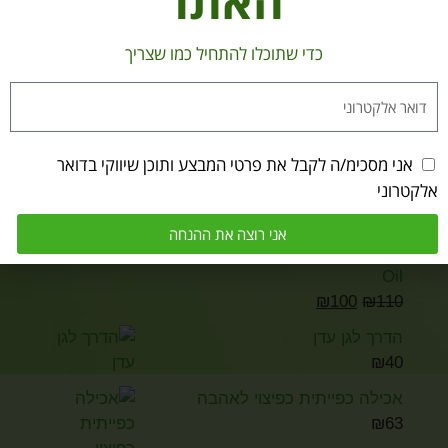
האתר
צלחת פורצלן וינטג' יפנית מרהיבה –
כדי שתוכלו להתחיל כמו שצריך
אמנות צ'וקין (The Art of Chokin)
₪
150
אני מסכימ/ה לקבל את פרטי המבצע ותוכן שיווקי בדואר
אלקטרוני
אני רוצה את ההנחה
שמן אתרי הינוקי Hinoki Essential
Oil
₪
100
₪
110
הדרך לגן עדן
₪
40
אכילה כפייתית כפיצוי לאהבה
₪
63