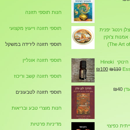
חנות תוספי תזונה
תוספי תזונה וייעוץ מקצועי
ן וינטג' יפנית
מנות צ'וקין
תוספי תזונה לירידה במשקל
תוספי תזונה אונליין
שמן אתרי הינוקי Hinoki
המחיר
המחיר
₪
100
₪
110
Ess
המקורי
הנוכחי
תוספי תזונה קשב וריכוז
היה:
הוא:
דן
40
₪
₪100.
₪110.
תוספי תזונה לטבעונים
חנות מוצרי טבע ובריאות
מדיניות פרטיות
תית כפיצוי