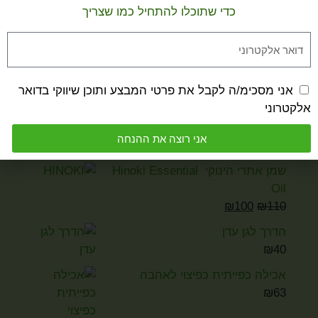
כדי שתוכלו להתחיל כמו שצריך
צלחת פורצלן וינטג' יפנית מרהיבה –
אמנות צ'וקין (The Art of Chokin)
₪
150
אני מסכימ/ה לקבל את פרטי המבצע ותוכן שיווקי בדואר
אלקטרוני
אני רוצה את ההנחה
שמן אתרי הינוקי Hinoki Essential
Oil
₪
100
₪
110
הדרך לגן עדן
₪
40
אכילה כפייתית כפיצוי לאהבה
₪
63